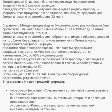
биоресурсам» Отделения биологических наук Национальной
академии наук Беларуси проводят
площадку открытых коммуникаций «Неделя родной природы».
Мероприятие приурочено к празднованию Международного дня
биологического разнообразия (22 мая).
Справочно Международный день биологического разнообразия был
провозглашён Генеральной Ассамблеей ООН в 1995 году. Главная
задача Международного дня
биологического разнообразия - обратить внимание общественности
на проблему безвозвратного исчезновения на Земле многих
представителей флоры и фауны.
Биологическое разнообразие нашей планеты продолжает
сокращаться, а экологическое равновесие подвергается
изменениям. Около 60% экологической
системы деградирует или используется безрассудно, что ведет к
потере биологического разнообразия и тяжелым последствиям,
которые в ближайшие 50
лет могут усугубляться.
Организации ГНПО "НПЦ НАН Беларуси по биоресурсам"
подготовили ряд мероприятий.
В программе Недели родной природы:
–пресс-конференции «Сохранение и устойчивое использование
биологического
биоразнообразия Беларуси: система мониторинга и практики
восстановления
экосистем», «Контроль за распространением опасных
инвазивных видов растений и