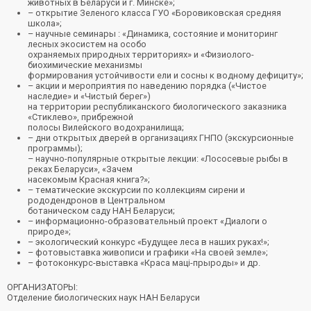
животных в Беларуси и г. Минске»;
– открытие Зеленого класса ГУО «Боровиковская средняя
школа»;
– научные семинары : «Динамика, состояние и мониторинг
лесных экосистем на особо
охраняемых природных территориях» и «Физиолого-
биохимические механизмы
формирования устойчивости ели и сосны к водному дефициту»;
– акции и мероприятия по наведению порядка («Чистое
наследие» и «Чистый берег»)
на территории республиканского биологического заказника
«Стиклево», прибрежной
полосы Вилейского водохранилища;
– дни открытых дверей в организациях ГНПО (экскурсионные
программы);
– научно-популярные открытые лекции: «Лососевые рыбы в
реках Беларуси», «Зачем
насекомым Красная книга?»;
– тематические экскурсии по коллекциям сирени и
рододендронов в Центральном
ботаническом саду НАН Беларуси;
– информационно-образовательный проект «Диалоги о
природе»;
– экологический конкурс «Будущее леса в наших руках!»;
– фотовыставка живописи и графики «На своей земле»;
– фотоконкурс-выставка «Краса мацi-прыроды» и др.
ОРГАНИЗАТОРЫ:
Отделение биологических наук НАН Беларуси