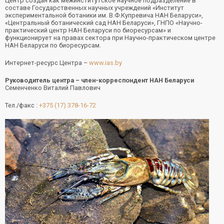
Центр создан как межинститутское научное подразделение в
составе Государственных научных учреждений «Институт
экспериментальной ботаники им. В.Ф.Купревича НАН Беларуси»,
«Центральный ботанический сад НАН Беларуси», ГНПО «Научно-
практический центр НАН Беларуси по биоресурсам» и
функционирует на правах сектора при Научно-практическом центре
НАН Беларуси по биоресурсам.
Интернет-ресурс Центра –
www.ias.by
Руководитель центра – член-корреспондент НАН Беларуси
Семенченко Виталий Павлович
Тел./факс :
+375 (17) 378-16-72